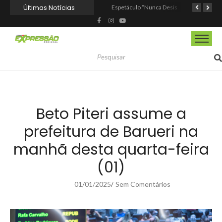
Últimas Notícias
Osasco recebe o Festival Viva México com gastronomia, música e cultura mexicana nos dias 15 e 16 de agosto
Espetáculo “Nunca Desista de Seus Sonhos”, baseado na obra de Augusto Cury, chega a Osasco para apresentação única no Teatro Glória Giglio
Barueri entrega Espaço Motoboy em Aldeia da Serra com estrutura, segurança e dignidade aos profissionais
Beto Piteri assume a
prefeitura de Barueri na
manhã desta quarta-feira
(01)
01/01/2025
Sem Comentários
/