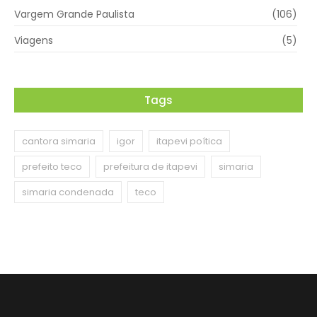
Vargem Grande Paulista
(106)
Viagens
(5)
Tags
cantora simaria
igor
itapevi poítica
prefeito teco
prefeitura de itapevi
simaria
simaria condenada
teco