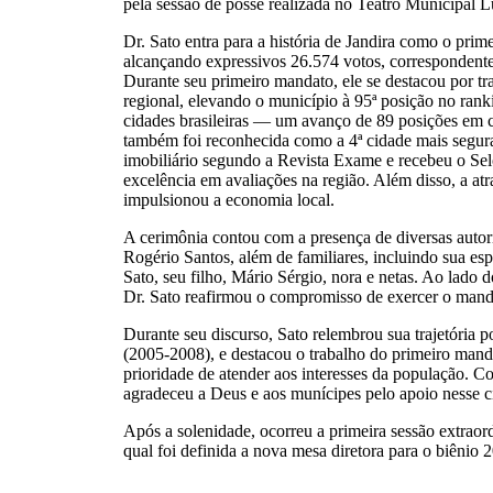
pela sessão de posse realizada no Teatro Municipal 
Dr. Sato entra para a história de Jandira como o prime
alcançando expressivos 26.574 votos, correspondente
Durante seu primeiro mandato, ele se destacou por tr
regional, elevando o município à 95ª posição no rank
cidades brasileiras — um avanço de 89 posições em 
também foi reconhecida como a 4ª cidade mais segura
imobiliário segundo a Revista Exame e recebeu o Selo
excelência em avaliações na região. Além disso, a at
impulsionou a economia local.
A cerimônia contou com a presença de diversas auto
Rogério Santos, além de familiares, incluindo sua es
Sato, seu filho, Mário Sérgio, nora e netas. Ao lado do 
Dr. Sato reafirmou o compromisso de exercer o mand
Durante seu discurso, Sato relembrou sua trajetória p
(2005-2008), e destacou o trabalho do primeiro mand
prioridade de atender aos interesses da população. C
agradeceu a Deus e aos munícipes pelo apoio nesse ci
Após a solenidade, ocorreu a primeira sessão extrao
qual foi definida a nova mesa diretora para o biênio