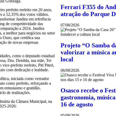
Luiz Gonzaga.
Ferrari F355 do And
iro prefeito reeleito em 20 anos,
atração do Parque 
s a 52,35% dos votos válidos.
ansformar Jandira em referência
ing de competitividade das
07/08/2026
comparação a 2024. Jandira
, a melhor para negócios no setor
 Ouro, que certifica sua
ração de novas empresas
Projeto “O Samba da
valorizar a música au
ridades, como o deputado estadual
local
posa, Dra. Denilda, sua mãe, Tei
vice-prefeito reeleito, Piti Piteri,
ato com dedicação e lealdade.
06/08/2026
olítica, iniciada como vereador
ato como prefeito, reforçando a
om entusiasmo e gratidão,
Osasco recebe o Fes
clo de realizações.
gastronomia, música 
rdinária da Câmara Municipal, na
16 de agosto
 2025-2026:
05/08/2026