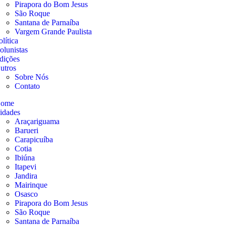
Pirapora do Bom Jesus
São Roque
Santana de Parnaíba
Vargem Grande Paulista
olítica
olunistas
dições
utros
Sobre Nós
Contato
ome
idades
Araçariguama
Barueri
Carapicuíba
Cotia
Ibiúna
Itapevi
Jandira
Mairinque
Osasco
Pirapora do Bom Jesus
São Roque
Santana de Parnaíba