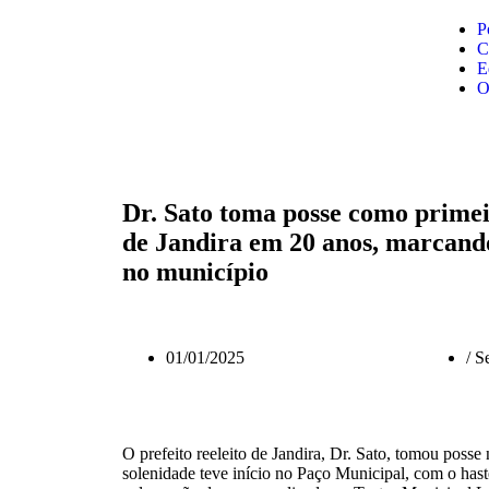
P
C
E
O
Dr. Sato toma posse como primeir
de Jandira em 20 anos, marcando
no município
01/01/2025
/
Se
O prefeito reeleito de Jandira, Dr. Sato, tomou posse 
solenidade teve início no Paço Municipal, com o has