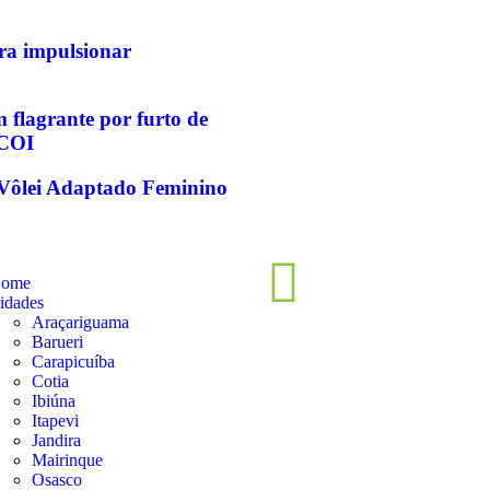
ara impulsionar
flagrante por furto de
 COI
e Vôlei Adaptado Feminino
ome
idades
Araçariguama
Barueri
Carapicuíba
Cotia
Ibiúna
Itapevi
Jandira
Mairinque
Osasco