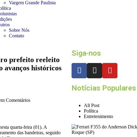
Vargem Grande Paulista
olítica
olunistas
dições
utros
Sobre Nós
Contato
Siga-nos
o prefeito reeleito
 avanços históricos
Notícias Populares
m Comentários
All Post
Política
Entretenimento
nesta quarta-feira (01). A
teamento das bandeiras, seguido