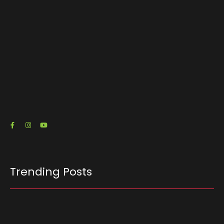
O escritório de advocacia do senador e pré-
candidato à Presidência Flávio Bolsonaro (PL-
RJ) emitiu três notas fiscais que somam R$…
23/07/2026
Trending Posts