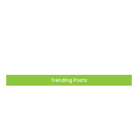
Barueri recebe este mês projeto que
transforma cinema em ferramenta de
educação ambiental
05/08/2026
Trending Posts