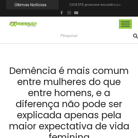
Últimas Notícias
CIOESTE promove encontro para fortalecer liderança feminina, conexões e transformação social
Programa Viagem Literária incentiva leitura e encanta alunos da rede municipal de Itapevi
Ferrari F355 do Anderson Dick é a mais nova atração do Parque Dream Car de São Roque (SP)
Fundação de Barueri amplia política de inclusão e lança novo projeto educacional
Projeto “O Samba da Casa 26” chega a Itapevi para valorizar a música autoral e fortalecer a cultura local
Itapevi melhora nota no IDEB 2025 e registra maior evolução educacional da região
Prefeitura de Mairinque promove palestra em alusão ao Agosto Lilás no CRAS Vila Barreto
Banco do Povo Paulista oferece crédito para impulsionar empreendedores de Mairinque
GCM de Mairinque prende três pessoas em flagrante por furto de cabos telefônicos após monitoramento do COI
Mairinque conquista título no Torneio de Vôlei Adaptado Feminino 45+
Demência é mais comum
entre mulheres do que
entre homens, e a
diferença não pode ser
explicada apenas pela
maior expectativa de vida
feminina