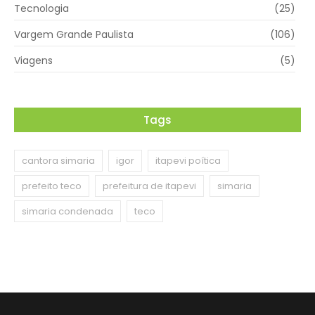
Tecnologia
(25)
Vargem Grande Paulista
(106)
Viagens
(5)
Tags
cantora simaria
igor
itapevi poítica
prefeito teco
prefeitura de itapevi
simaria
simaria condenada
teco