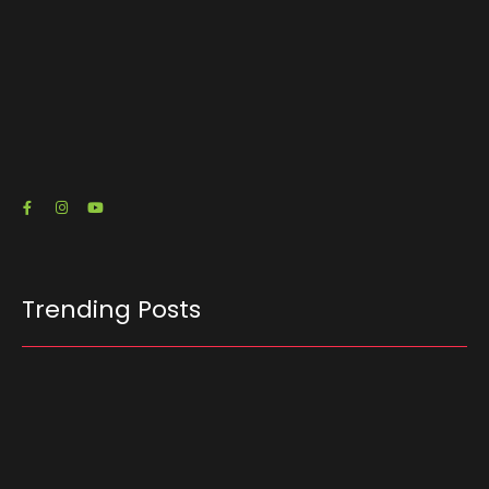
O escritório de advocacia do senador e pré-
candidato à Presidência Flávio Bolsonaro (PL-
RJ) emitiu três notas fiscais que somam R$…
23/07/2026
Trending Posts