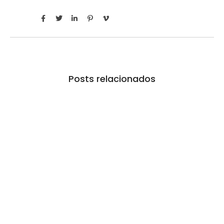
Posts relacionados
Prefeitura de Mairinque promove palestra em
alusão ao Agosto Lilás no CRAS Vila Barreto
06/08/2026
/
No Comments
Encontro busca conscientizar a população sobre a prevenção e o
enfrentamento da violência contra a mulher.…
Banco do Povo Paulista oferece crédito para