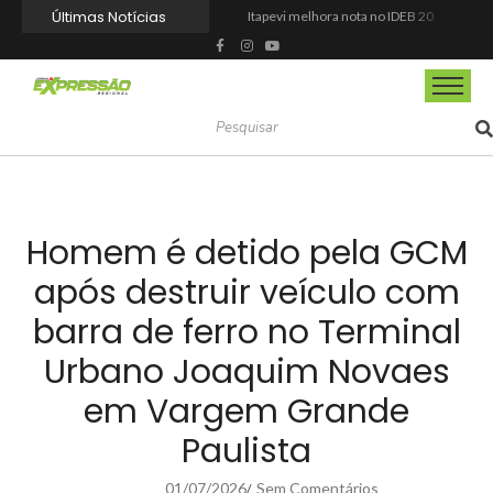
Últimas Notícias
Itapevi melhora nota no IDEB 2025 e registra maior evolução educacional da região
Prefeitura de Mairinque promove palestra em alusão ao Agosto Lilás no CRAS Vila Barreto
Banco do Povo Paulista oferece crédito para impulsionar empreendedores de Mairinque
GCM de Mairinque prende três pessoas em flagrante por furto de cabos telefônicos após monitoramento do COI
Mairinque conquista título no Torneio de Vôlei Adaptado Feminino 45+
Itapevi forma mais 120 estudantes no Programa Aluno Tutor em Tecnologia Google e alcança 944 alunos capacitados
Semana da Juventude 2026 reúne oportunidades de emprego, esporte, cultura e empreendedorismo em Itapevi
Nova StocKids será inaugurada nesta sexta-feira (7) no Shopping Vila Nova, em Itapevi
Osasco recebe o Festival Viva México com gastronomia, música e cultura mexicana nos dias 15 e 16 de agosto
Espetáculo “Nunca Desista de Seus Sonhos”, baseado na obra de Augusto Cury, chega a Osasco para apresentação única no Teatro Glória Giglio
Homem é detido pela GCM
após destruir veículo com
barra de ferro no Terminal
Urbano Joaquim Novaes
em Vargem Grande
Paulista
01/07/2026
Sem Comentários
/