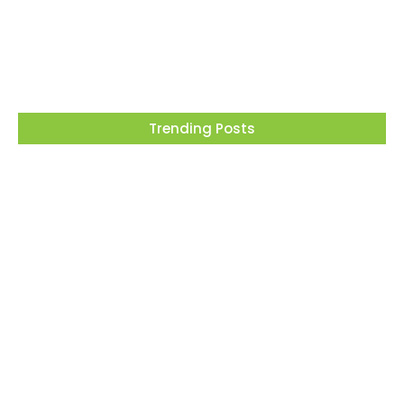
empregados no transporte de passageiros
por aplicativo para…
03/08/2026
Trending Posts