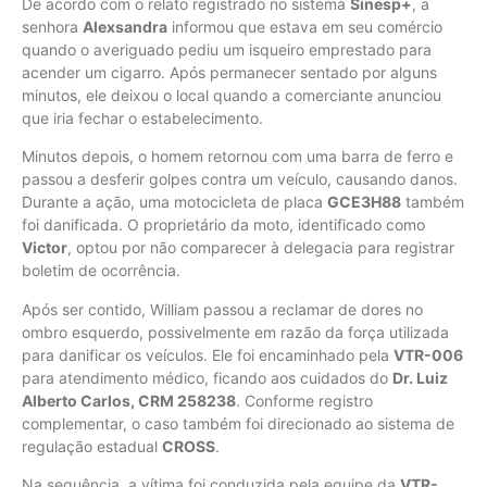
De acordo com o relato registrado no sistema
Sinesp+
, a
senhora
Alexsandra
informou que estava em seu comércio
quando o averiguado pediu um isqueiro emprestado para
acender um cigarro. Após permanecer sentado por alguns
minutos, ele deixou o local quando a comerciante anunciou
que iria fechar o estabelecimento.
Minutos depois, o homem retornou com uma barra de ferro e
passou a desferir golpes contra um veículo, causando danos.
Durante a ação, uma motocicleta de placa
GCE3H88
também
foi danificada. O proprietário da moto, identificado como
Victor
, optou por não comparecer à delegacia para registrar
boletim de ocorrência.
Após ser contido, William passou a reclamar de dores no
ombro esquerdo, possivelmente em razão da força utilizada
para danificar os veículos. Ele foi encaminhado pela
VTR-006
para atendimento médico, ficando aos cuidados do
Dr. Luiz
Alberto Carlos, CRM 258238
. Conforme registro
complementar, o caso também foi direcionado ao sistema de
regulação estadual
CROSS
.
Na sequência, a vítima foi conduzida pela equipe da
VTR-