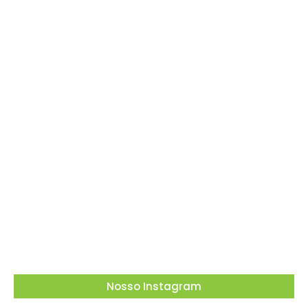
Em meio à corrida presidencial, Ronaldo
Caiado debate propostas para o Brasil em
encontro promovido pela ACSP
03/08/2026
Nosso Instagram