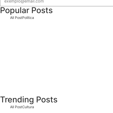
Popular Posts
All Post
Política
O Tribunal Superior Eleitoral (TSE) deci
03/08/2026
Em meio à corrida presidencial, Ronaldo C
03/08/2026
O escritório de advocacia do senador e pré
23/07/2026
Trending Posts
All Post
Cultura