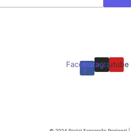
Inscrever-se
s empregados no transporte de passageiros
Facebook-
Instagram
Youtube
contro promovido pela ACSP
f
(PL-RJ) emitiu três notas fiscais que somam
© 2024 Portal Expressão Regional |