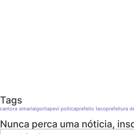
Tags
cantora simaria
igor
itapevi poítica
prefeito teco
prefeitura d
Nunca perca uma nóticia, in