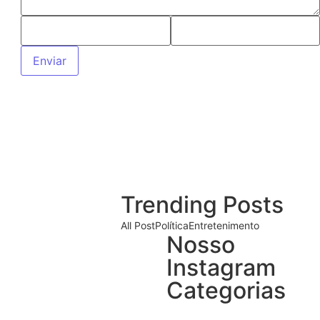
Trending Posts
r a cultura local
All Post
Política
Entretenimento
Nosso
Instagram
dias 15 e 16 de agosto
Categorias
mbiental