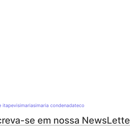
e itapevi
simaria
simaria condenada
teco
screva-se em nossa NewsLette