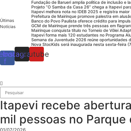
Fundação de Barueri amplia política de inclusão e l
Projeto “O Samba da Casa 26” chega a Itapevi para v
Itapevi melhora nota no IDEB 2025 e registra maior
Prefeitura de Mairinque promove palestra em alusã
Últimas
Banco do Povo Paulista oferece crédito para impu
GCM de Mairinque prende três pessoas em flagrant
Notícias
Mairinque conquista título no Torneio de Vôlei Ada
Itapevi forma mais 120 estudantes no Programa Al
Semana da Juventude 2026 reúne oportunidades de
Nova StocKids será inaugurada nesta sexta-feira (7
ebook-
Instagram
Youtube
f
Itapevi recebe abertur
mil pessoas no Parque
01/07/2026