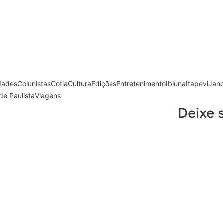
dades
Colunistas
Cotia
Cultura
Edições
Entretenimento
Ibiúna
Itapevi
Jand
e Paulista
Viagens
Deixe 
egócios entre Mercosul e Singapura
de entrada de produtos brasileiros para outros…
ra maior evolução educacional da região
 com Barueri e Osasco nos anos iniciais do…
m alusão ao Agosto Lilás no CRAS Vila Barr