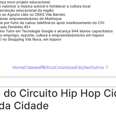
ança novo projeto educacional
alorizar a música autoral e fortalecer a cultura local
 evolução educacional da região
o ao Agosto Lilás no CRAS Vila Barreto
lsionar empreendedores de Mairinque
e por furto de cabos telefônicos após monitoramento do COI
ptado Feminino 45+
uno Tutor em Tecnologia Google e alcança 944 alunos capacitados
 emprego, esporte, cultura e empreendedorismo em Itapevi
) no Shopping Vila Nova, em Itapevi
Home
Cidades
Política
Colunistas
Edições
Outros
a do Circuito Hip Hop C
 da Cidade