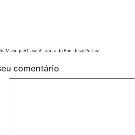
ira
Mairinque
Osasco
Pirapora do Bom Jesus
Política
seu comentário
eto