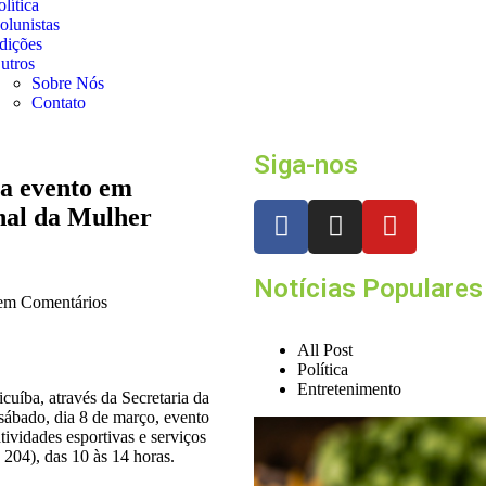
olítica
olunistas
dições
utros
Sobre Nós
Contato
Siga-nos
za evento em
nal da Mulher
Notícias Populares
m Comentários
All Post
Política
Entretenimento
cuíba, através da Secretaria da
 sábado, dia 8 de março, evento
ividades esportivas e serviços
04), das 10 às 14 horas.