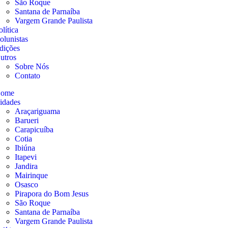
São Roque
Santana de Parnaíba
Vargem Grande Paulista
olítica
olunistas
dições
utros
Sobre Nós
Contato
ome
idades
Araçariguama
Barueri
Carapicuíba
Cotia
Ibiúna
Itapevi
Jandira
Mairinque
Osasco
Pirapora do Bom Jesus
São Roque
Santana de Parnaíba
Vargem Grande Paulista