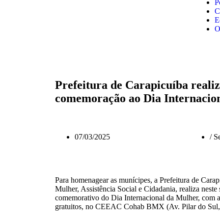
P
C
E
O
Prefeitura de Carapicuíba reali
comemoração ao Dia Internacio
07/03/2025
/
Se
Para homenagear as munícipes, a Prefeitura de Carapi
Mulher, Assistência Social e Cidadania, realiza neste
comemorativo do Dia Internacional da Mulher, com at
gratuitos, no CEEAC Cohab BMX (Av. Pilar do Sul, 2