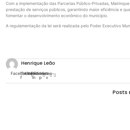
Com a implementação das Parcerias Público-Privadas, Mairinque irá
prestação de serviços públicos, garantindo maior eficiência e qu
fomentar o desenvolvimento econômico do município.
A regulamentação da lei será realizada pelo Poder Executivo Muni
Henrique Leão
Facebook-
Twitter
Linkedin-
Pinterest-
Vimeo-
f
in
p
v
Posts 
Prefeitura inaugura Espaço Motoboy na Aldei
08/08/2026
/
No Comments
A Prefeitura de Barueri, por meio da Secretaria de Obras, inaugurou n