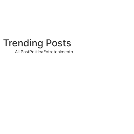
Barueri recebe este mês projeto
que transforma cinema em
ferramenta de educação ambiental
05/08/2026
Trending Posts
All Post
Política
Entretenimento
Projeto “O Samba da Casa 26”
chega a Itapevi para valorizar a
música autoral e fortalecer a
cultura local
06/08/2026