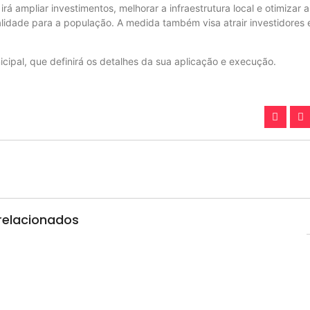
 ampliar investimentos, melhorar a infraestrutura local e otimizar a
alidade para a população. A medida também visa atrair investidores 
cipal, que definirá os detalhes da sua aplicação e execução.
relacionados
a da Serra e amplia rede de apoio à categoria
esta quarta-feira (5), às 17h30,…