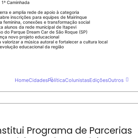
da 1ª Caminhada
rra e amplia rede de apoio à categoria
bre inscrições para equipes de Mairinque
a feminina, conexões e transformação social
ta alunos da rede municipal de Itapevi
ção do Parque Dream Car de São Roque (SP)
ança novo projeto educacional
alorizar a música autoral e fortalecer a cultura local
 evolução educacional da região
Home
Cidades
Política
Colunistas
Edições
Outros
nstitui Programa de Parcerias