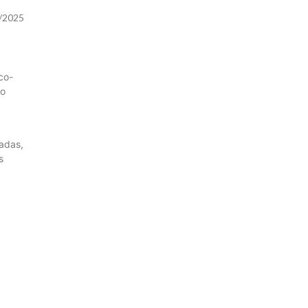
/2025
co-
ão
adas,
s