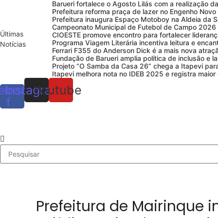
Barueri fortalece o Agosto Lilás com a realização 
Prefeitura reforma praça de lazer no Engenho Novo
Prefeitura inaugura Espaço Motoboy na Aldeia da Se
Campeonato Municipal de Futebol de Campo 2026 a
Últimas
CIOESTE promove encontro para fortalecer lideranç
Programa Viagem Literária incentiva leitura e encan
Notícias
Ferrari F355 do Anderson Dick é a mais nova atra
Fundação de Barueri amplia política de inclusão e l
Projeto “O Samba da Casa 26” chega a Itapevi para v
Itapevi melhora nota no IDEB 2025 e registra maior
ebook-
Instagram
Youtube
f
Prefeitura de Mairinque i