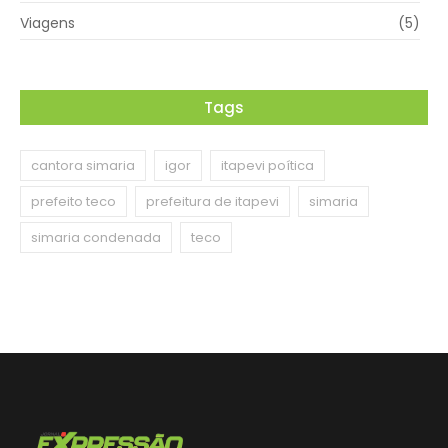
Viagens
(5)
Tags
cantora simaria
igor
itapevi poítica
prefeito teco
prefeitura de itapevi
simaria
simaria condenada
teco