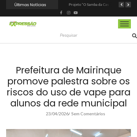
Últimas Notícias
Nova StocKids será inaugurada nesta sexta-feira (7) no Shopping Vila Nova, em Itapevi
Fundação de Barueri amplia política de inclusão e lança novo projeto educacional
Projeto “O Samba da Casa 26” chega a Itapevi para valorizar a música autoral e fortalecer a cultura local
Prefeitura de Mairinque
promove palestra sobre os
riscos do uso de vape para
alunos da rede municipal
23/04/2026
Sem Comentários
/