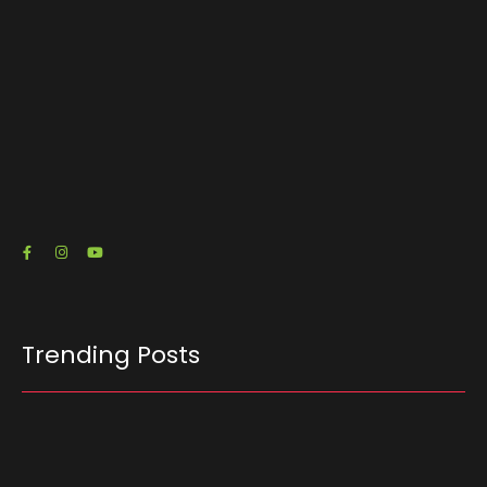
O escritório de advocacia do senador e pré-
candidato à Presidência Flávio Bolsonaro (PL-
RJ) emitiu três notas fiscais que somam R$…
23/07/2026
Trending Posts