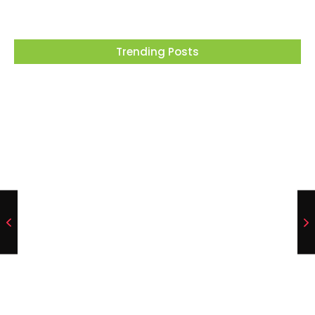
Trending Posts
Projeto “O Samba da Casa 26” chega a
Itapevi para valorizar a música autoral e
fortalecer a cultura local
06/08/2026