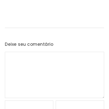
07/08/2026
/
No Comments
“Conectando Mulheres, Ativando Propósitos” reunirá, em
Barueri, profissionais de diferentes áreas para compartilhar
experiências sobre cuidado,…
Deixe seu comentário