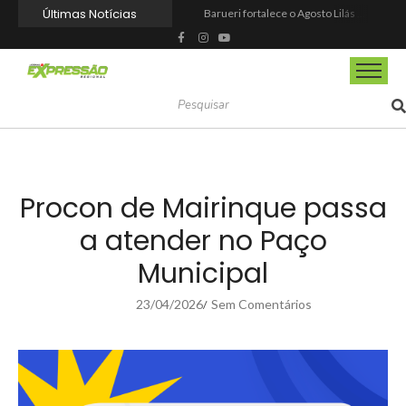
Últimas Notícias
Barueri fortalece o Agosto Lilás com a realização da 1ª Caminhada
Prefeitura reforma praça de lazer no Engenho Novo
Prefeitura inaugura Espaço Motoboy na Aldeia da Serra e amplia rede de apoio à categoria
Campeonato Municipal de Futebol de Campo 2026 abre inscrições para equipes de Mairinque
CIOESTE promove encontro para fortalecer liderança feminina, conexões e transformação social
Programa Viagem Literária incentiva leitura e encanta alunos da rede municipal de Itapevi
Ferrari F355 do Anderson Dick é a mais nova atração do Parque Dream Car de São Roque (SP)
Fundação de Barueri amplia política de inclusão e lança novo projeto educacional
Projeto “O Samba da Casa 26” chega a Itapevi para valorizar a música autoral e fortalecer a cultura local
Itapevi melhora nota no IDEB 2025 e registra maior evolução educacional da região
Procon de Mairinque passa
a atender no Paço
Municipal
23/04/2026
Sem Comentários
/